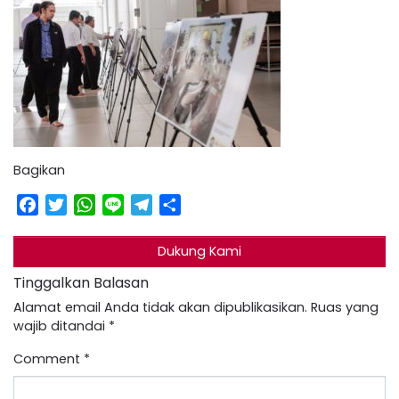
Bagikan
Facebook
Twitter
WhatsApp
Line
Telegram
Share
Dukung Kami
Tinggalkan Balasan
Alamat email Anda tidak akan dipublikasikan.
Ruas yang
wajib ditandai
*
Comment
*