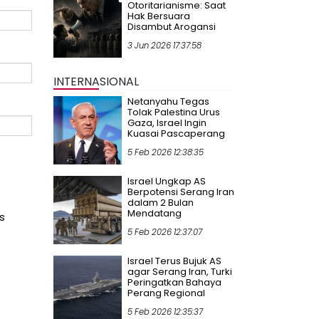
Otoritarianisme: Saat
Hak Bersuara
Disambut Arogansi
3 Jun 2026 17:37:58
INTERNASIONAL
Netanyahu Tegas
Tolak Palestina Urus
Gaza, Israel Ingin
Kuasai Pascaperang
5 Feb 2026 12:38:35
Israel Ungkap AS
Berpotensi Serang Iran
dalam 2 Bulan
Mendatang
s
5 Feb 2026 12:37:07
Israel Terus Bujuk AS
agar Serang Iran, Turki
Peringatkan Bahaya
Perang Regional
5 Feb 2026 12:35:37