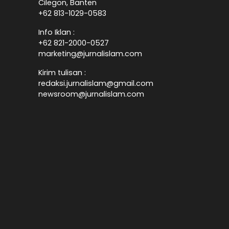
Cilegon, Banten
+62 813-1029-0583
Info Iklan :
+62 821-2000-0527
marketing@jurnalislam.com
Kirim tulisan :
redaksi.jurnalislam@gmail.com
newsroom@jurnalislam.com