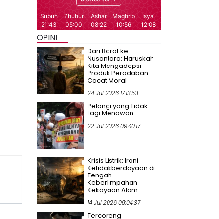
OPINI
Dari Barat ke
Nusantara: Haruskah
Kita Mengadopsi
Produk Peradaban
Cacat Moral
24 Jul 2026 17:13:53
Pelangi yang Tidak
Lagi Menawan
22 Jul 2026 09:40:17
Krisis Listrik: Ironi
Ketidakberdayaan di
Tengah
Keberlimpahan
Kekayaan Alam
14 Jul 2026 08:04:37
Tercoreng