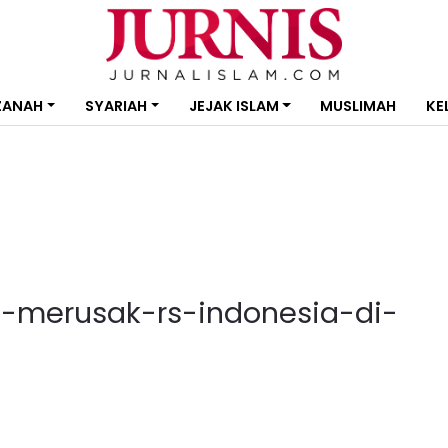
ZANAH
SYARIAH
JEJAK ISLAM
MUSLIMAH
KE
l-merusak-rs-indonesia-di-