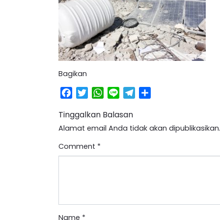
Bagikan
Facebook
Twitter
WhatsApp
Line
Telegram
Share
Tinggalkan Balasan
Alamat email Anda tidak akan dipublikasikan
Comment
*
Name
*