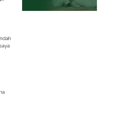
indah
 saya
ma