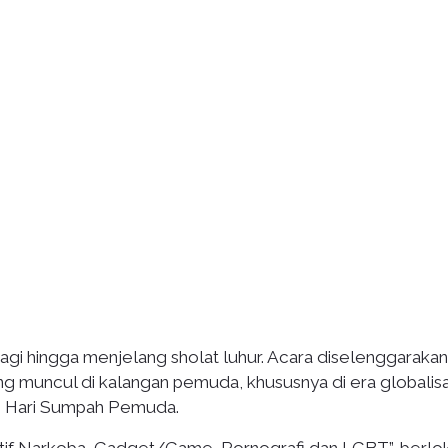
agi hingga menjelang sholat luhur. Acara diselenggarakan
 muncul di kalangan pemuda, khususnya di era globalisa
i Hari Sumpah Pemuda.
f Narkoba, Gadget/Game, Pornografi dan LGBT”, berloka