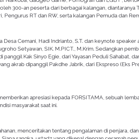
oleh 300-an peserta dari berbagai kalangan, diantaranya 
ri, Pengurus RT dan RW, serta kalangan Pemuda dan Rem
 Desa Cemani, Hadi Indrianto, S.T. dan keynote speaker 
groho Setyawan, SIK. M.PICT., M.Krim. Sedangkan pemb
di panggil Kak Sinyo Egie, dari Yayasan Peduli Sahabat, da
yang akrab dipanggil Pakdhe Jabrik, dari Ekspreso (Eks P
 memberikan apresiasi kepada FORSITAMA, sebuah lemb
isi masyarakat saat ini.
ahanan, menceritakan tentang pengalaman di penjara, dan 
ah. Siapa sangka, ustadz yang dikenal dengan ceramah pen