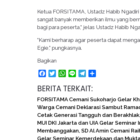
Ketua FORSITAMA, Ustadz Habib Ngadiri
sangat banyak memberikan ilmu yang berma
bagi para peserta,” jelas Ustadz Habib Nga
”Kami berharap agar peserta dapat mengamb
Egie,” pungkasnya.
Bagikan
Facebook
Twitter
WhatsApp
Line
Telegram
Share
BERITA TERKAIT:
FORSITAMA Cemani Sukoharjo Gelar Khit
Warga Cemani Deklarasi Sambut Rama
Cetak Generasi Tangguh dan Berakhlak
MUI DKI Jakarta dan UIA Gelar Seminar 
Membanggakan, SD Al Amin Cemani Raih
Gelar Seminar Kemerdekaan dan Mukta