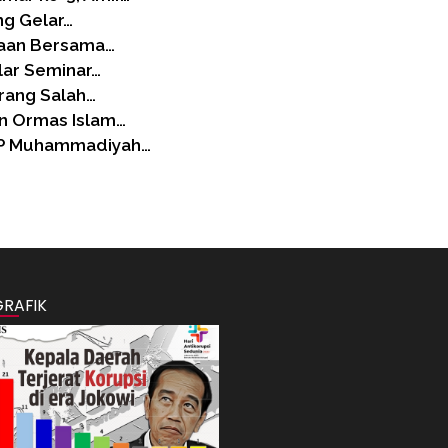
ng Gelar…
iaan Bersama…
lar Seminar…
rang Salah…
n Ormas Islam…
SMP Muhammadiyah…
GRAFIK