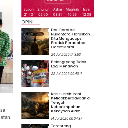
OPINI
Dari Barat ke
Nusantara: Haruskah
Kita Mengadopsi
Produk Peradaban
Cacat Moral
24 Jul 2026 17:13:53
Pelangi yang Tidak
Lagi Menawan
22 Jul 2026 09:40:17
Krisis Listrik: Ironi
Ketidakberdayaan di
Tengah
Keberlimpahan
esa
Kekayaan Alam
iatan
14 Jul 2026 08:04:37
Tercoreng