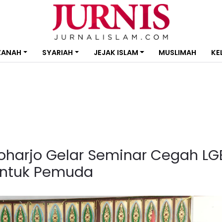
ZANAH
SYARIAH
JEJAK ISLAM
MUSLIMAH
KE
oharjo Gelar Seminar Cegah LG
ntuk Pemuda