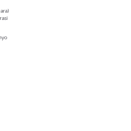
ara)
rasi
inyo