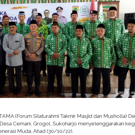
AMA (Forum Silaturahmi Takmir Masjid dan Musholla) D
Desa Cemani, Grogol, Sukoharjo menyelenggarakan keg
enerasi Muda, Ahad (30/10/22).