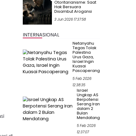
Otoritarianisme: Saat
Hak Bersuara
Disambut Arogansi
3 Jun 2026 17:37:58
INTERNASIONAL
Netanyahu
Tegas Tolak
Palestina
Urus Gaza,
Israel Ingin
Kuasai
Pascaperang
5 Feb 2026
12:38:35
Israel
Ungkap AS
Berpotensi
Serang Iran
dalam 2
Bulan
si
Mendatang
5 Feb 2026
12:37:07
si di