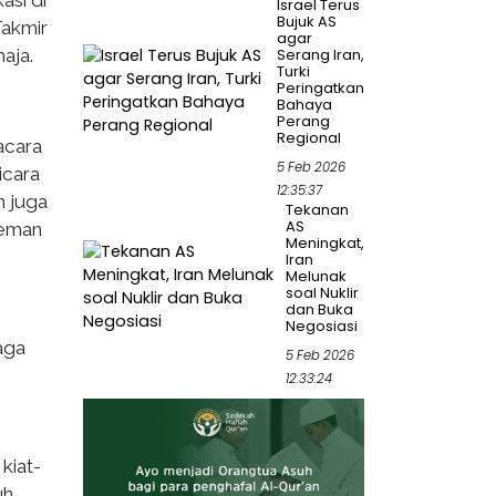
Israel Terus
Bujuk AS
Takmir
agar
aja.
Serang Iran,
Turki
Peringatkan
Bahaya
Perang
Regional
acara
5 Feb 2026
icara
12:35:37
n juga
Tekanan
AS
reman
Meningkat,
Iran
Melunak
soal Nuklir
dan Buka
Negosiasi
aga
5 Feb 2026
12:33:24
kiat-
uh