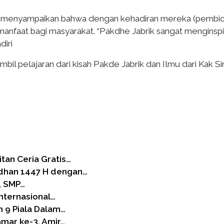
 menyampaikan bahwa dengan kehadiran mereka (pembic
nfaat bagi masyarakat. “Pakdhe Jabrik sangat menginspi
diri
il pelajaran dari kisah Pakde Jabrik dan Ilmu dari Kak S
an Ceria Gratis…
dhan 1447 H dengan…
, SMP…
Internasional…
 9 Piala Dalam…
mar ke-3, Amir…