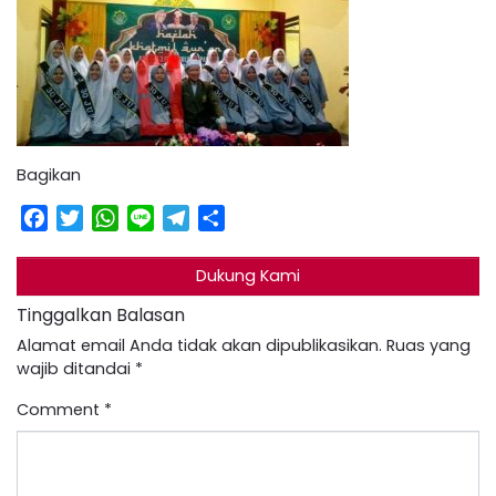
Bagikan
Facebook
Twitter
WhatsApp
Line
Telegram
Share
Dukung Kami
Tinggalkan Balasan
Alamat email Anda tidak akan dipublikasikan.
Ruas yang
wajib ditandai
*
Comment
*