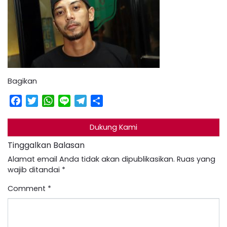
Bagikan
Facebook
Twitter
WhatsApp
Line
Telegram
Share
Dukung Kami
Tinggalkan Balasan
Alamat email Anda tidak akan dipublikasikan.
Ruas yang
wajib ditandai
*
Comment
*