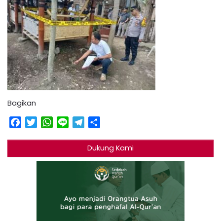
Bagikan
Facebook
Twitter
WhatsApp
Line
Telegram
Share
Dukung Kami