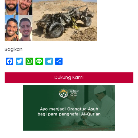
Bagikan
Facebook
Twitter
WhatsApp
Line
Telegram
Share
Dukung Kami