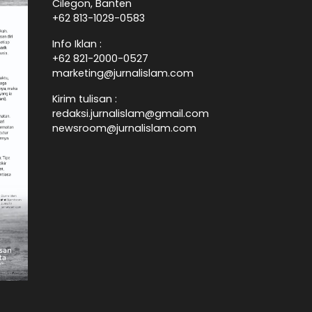
Cilegon, Banten
+62 813-1029-0583
Info Iklan :
+62 821-2000-0527
marketing@jurnalislam.com
Kirim tulisan :
redaksi.jurnalislam@gmail.com
newsroom@jurnalislam.com