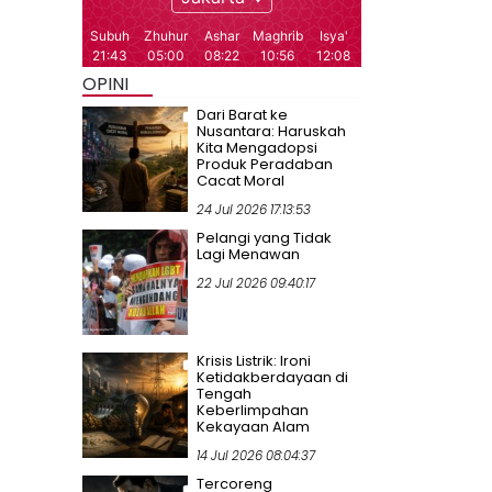
OPINI
Dari Barat ke
Nusantara: Haruskah
Kita Mengadopsi
Produk Peradaban
Cacat Moral
24 Jul 2026 17:13:53
Pelangi yang Tidak
Lagi Menawan
22 Jul 2026 09:40:17
Krisis Listrik: Ironi
Ketidakberdayaan di
Tengah
Keberlimpahan
Kekayaan Alam
14 Jul 2026 08:04:37
Tercoreng