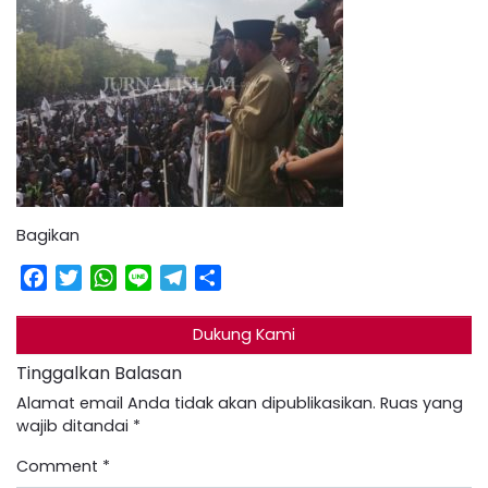
Bagikan
Facebook
Twitter
WhatsApp
Line
Telegram
Share
Dukung Kami
Tinggalkan Balasan
Alamat email Anda tidak akan dipublikasikan.
Ruas yang
wajib ditandai
*
Comment
*