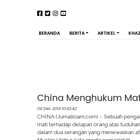
BERANDA
BERITA
ARTIKEL
KHA
China Menghukum Mat
09 Des 2014 10:43:42
CHINA (Jurnalislam.com) – Sebuah pengad
mati terhadap delapan orang atas tuduh
dalam dua serangan yang menewaskan 46 or