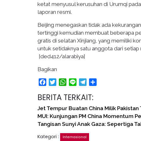
ketat menyusul kerusuhan di Urumqi pad
laporan resmi.
Beijing menegaskan tidak ada kekuranga
tertinggi kemudian membuat beberapa pe
gratis di selatan Xinjiang, yang memiliki k
untuk setidaknya satu anggota dari setiap 
[ded412/alarabiya]
Bagikan
Facebook
Twitter
WhatsApp
Line
Telegram
Share
BERITA TERKAIT:
Jet Tempur Buatan China Milik Pakista
MUI: Kunjungan PM China Momentum Pe
Tangisan Sunyi Anak Gaza: Sepertiga T
Kategori :
Internasional