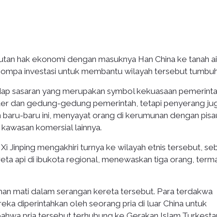
tan hak ekonomi dengan masuknya Han China ke tanah ai
mpa investasi untuk membantu wilayah tersebut tumbuh
dap sasaran yang merupakan symbol kekuasaan pemerinta
iliter dan gedung-gedung pemerintah, tetapi penyerang ju
n baru-baru ini, menyayat orang di kerumunan dengan pisa
 kawasan komersial lainnya.
 Xi Jinping mengakhiri turnya ke wilayah etnis tersebut, s
ta api di ibukota regional, menewaskan tiga orang, term
man mati dalam serangan kereta tersebut. Para terdakwa
eka diperintahkan oleh seorang pria di luar China untuk
hwa pria tersebut terhubung ke Gerakan Islam Turkesta