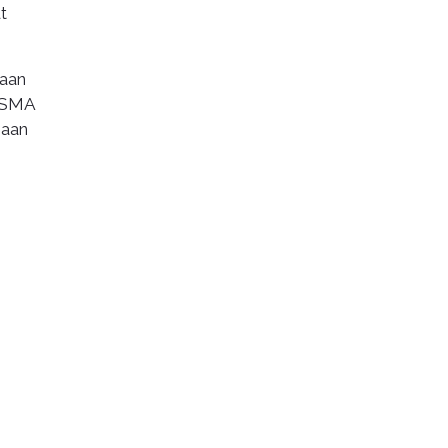
t
saan
n SMA
jaan