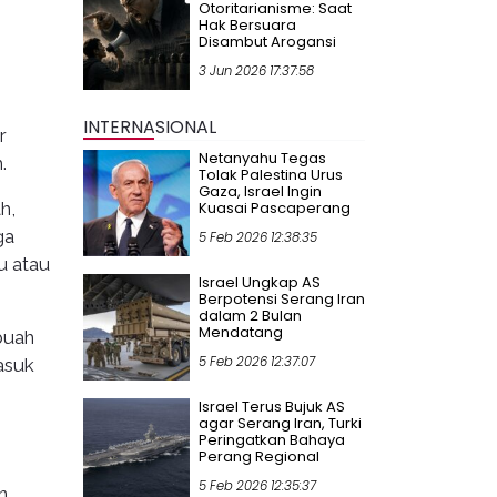
Otoritarianisme: Saat
Hak Bersuara
Disambut Arogansi
3 Jun 2026 17:37:58
INTERNASIONAL
r
Netanyahu Tegas
.
Tolak Palestina Urus
Gaza, Israel Ingin
h,
Kuasai Pascaperang
ga
5 Feb 2026 12:38:35
u atau
Israel Ungkap AS
Berpotensi Serang Iran
dalam 2 Bulan
Mendatang
ebuah
5 Feb 2026 12:37:07
asuk
Israel Terus Bujuk AS
agar Serang Iran, Turki
Peringatkan Bahaya
Perang Regional
5 Feb 2026 12:35:37
n