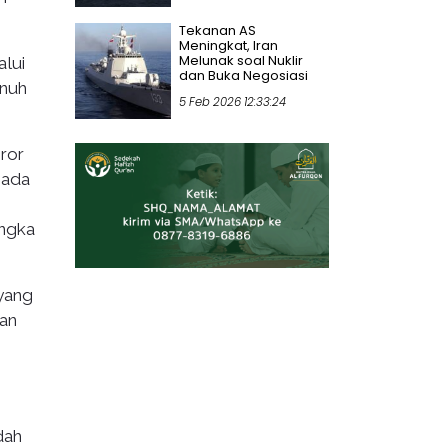
Tekanan AS
Meningkat, Iran
Melunak soal Nuklir
alui
dan Buka Negosiasi
unuh
5 Feb 2026 12:33:24
ror
pada
angka
 yang
kan
dah