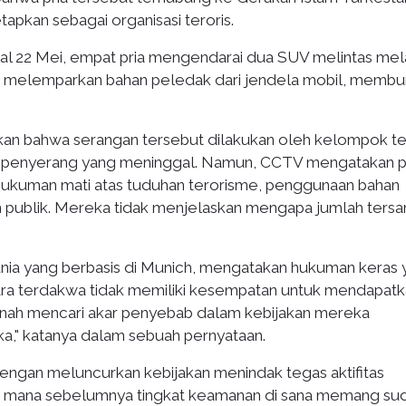
apkan sebagai organisasi teroris.
al 22 Mei, empat pria mengendarai dua SUV melintas mel
alu melemparkan bahan peledak dari jendela mobil, memb
an bahwa serangan tersebut dilakukan oleh kelompok te
ra penyerang yang meninggal. Namun, CCTV mengatakan 
i hukuman mati atas tuduhan terorisme, penggunaan bahan
ublik. Mereka tidak menjelaskan mengapa jumlah ters
Dunia yang berbasis di Munich, mengatakan hukuman keras
 para terdakwa tidak memiliki kesempatan untuk mendapat
pernah mencari akar penyebab dalam kebijakan mereka
a," katanya dalam sebuah pernyataan.
ngan meluncurkan kebijakan menindak tegas aktifitas
, di mana sebelumnya tingkat keamanan di sana memang su