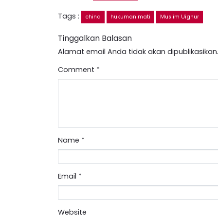
Tags :
china
hukuman mati
Muslim Uighur
Tinggalkan Balasan
Alamat email Anda tidak akan dipublikasikan
Comment
*
Name
*
Email
*
Website