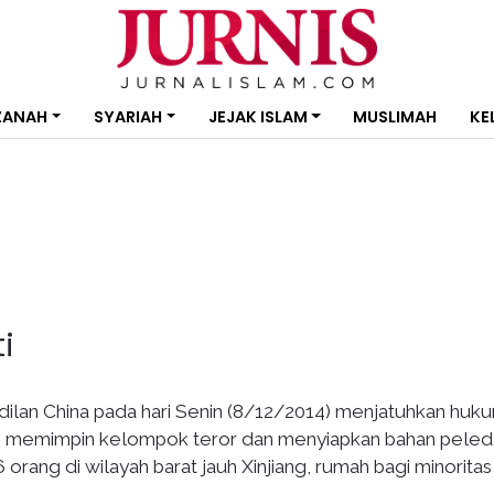
ZANAH
SYARIAH
JEJAK ISLAM
MUSLIMAH
KE
i
ilan China pada hari Senin (8/12/2014) menjatuhkan huk
an memimpin kelompok teror dan menyiapkan bahan peled
ang di wilayah barat jauh Xinjiang, rumah bagi minoritas