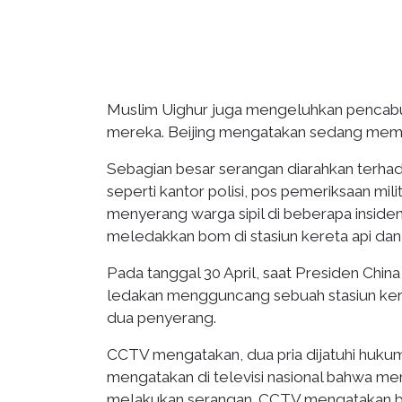
Muslim Uighur juga mengeluhkan pencabu
mereka. Beijing mengatakan sedang memo
Sebagian besar serangan diarahkan terha
seperti kantor polisi, pos pemeriksaan m
menyerang warga sipil di beberapa inside
meledakkan bom di stasiun kereta api dan
Pada tanggal 30 April, saat Presiden China
ledakan mengguncang sebuah stasiun kere
dua penyerang.
CCTV mengatakan, dua pria dijatuhi huku
mengatakan di televisi nasional bahwa mer
melakukan serangan. CCTV mengatakan ba