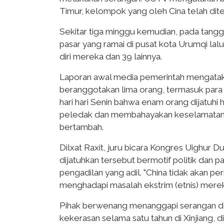
Timur, kelompok yang oleh Cina telah ditet
Sekitar tiga minggu kemudian, pada tangg
pasar yang ramai di pusat kota Urumqi l
diri mereka dan 39 lainnya.
Laporan awal media pemerintah mengatak
beranggotakan lima orang, termasuk pa
hari hari Senin bahwa enam orang dijatuh
peledak dan membahayakan keselamatan p
bertambah.
Dilxat Raxit, juru bicara Kongres Uighur 
dijatuhkan tersebut bermotif politik dan
pengadilan yang adil. "China tidak akan 
menghadapi masalah ekstrim (etnis) merek
Pihak berwenang menanggapi serangan de
kekerasan selama satu tahun di Xinjiang