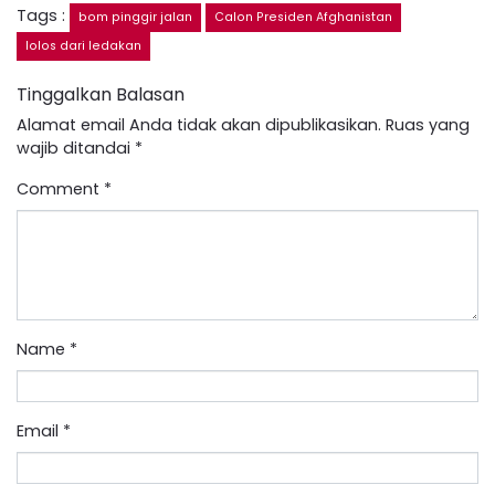
Tags :
bom pinggir jalan
Calon Presiden Afghanistan
lolos dari ledakan
Tinggalkan Balasan
Alamat email Anda tidak akan dipublikasikan.
Ruas yang
wajib ditandai
*
Comment
*
Name
*
Email
*