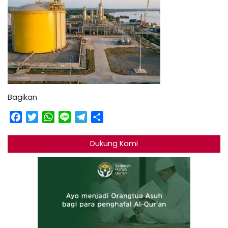
Bagikan
Facebook
Twitter
WhatsApp
Line
Telegram
Share
Dukung Kami