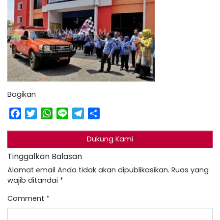
Bagikan
Facebook
Twitter
WhatsApp
Line
Telegram
Share
Dukung Kami
Tinggalkan Balasan
Alamat email Anda tidak akan dipublikasikan.
Ruas yang
wajib ditandai
*
Comment
*