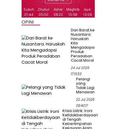
OPINI
Dari Barat ke
Nusantara:
Haruskah
Kita
Mengadopsi
Produk
Peradaban
Cacat Moral
24 Jul 2026
17:13:53
Pelangi
yang
Tidak Lagi
Menawan
22 Jul 2026
09:40:17
Krisis Listrik: Ironi
Ketidakberdayaan
di Tengah
Keberlimpahan
Kekayaan Alam