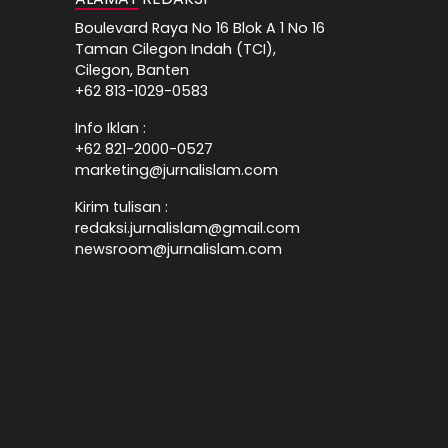
Boulevard Raya No 16 Blok A 1 No 16
Taman Cilegon Indah (TCI),
Cilegon, Banten
+62 813-1029-0583
Info Iklan :
+62 821-2000-0527
marketing@jurnalislam.com
Kirim tulisan :
redaksi.jurnalislam@gmail.com
newsroom@jurnalislam.com