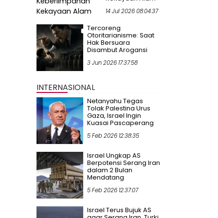
14 Jul 2026 08:04:37
Tercoreng
Otoritarianisme: Saat
Hak Bersuara
Disambut Arogansi
3 Jun 2026 17:37:58
INTERNASIONAL
Netanyahu Tegas
Tolak Palestina Urus
Gaza, Israel Ingin
Kuasai Pascaperang
5 Feb 2026 12:38:35
Israel Ungkap AS
Berpotensi Serang Iran
dalam 2 Bulan
Mendatang
5 Feb 2026 12:37:07
Israel Terus Bujuk AS
agar Serang Iran, Turki