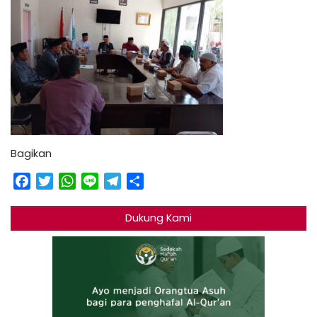
Bagikan
Facebook
Twitter
WhatsApp
Line
Telegram
Share
Dukung Kami