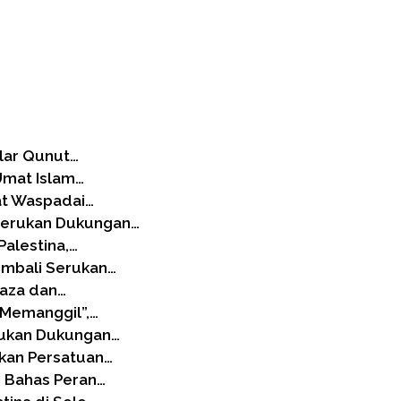
lar Qunut…
 Umat Islam…
at Waspadai…
Serukan Dukungan…
Palestina,…
embali Serukan…
Gaza dan…
 Memanggil”,…
rukan Dukungan…
kan Persatuan…
 Bahas Peran…