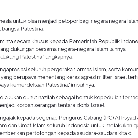
esia untuk bisa menjadi pelopor bagi negara negara Isla
bangsa Palestina.
meminta secara khusus kepada Pemerintah Republik Indone
lang dukungan bersama negara-negara Islam lainnya
ukung Palestina,” ungkapnya.
engapresiasi seluruh pergerakan ormas Islam, serta komun
al yang berupaya menentang keras agresi militer Israel ter
paya kemerdekaan Palestina,” imbuhnya.
 melakukan qunut nazilah sebagai bentuk kepedulian terha
enjadi korban serangan tentara zionis Israel.
mengajak kepada segenap Pengurus Cabang (PC) Al Irsyad 
nom dan Umat Islam seluruh Indonesia untuk melakukan q
 memberikan pertolongan kepada saudara-saudara kita di