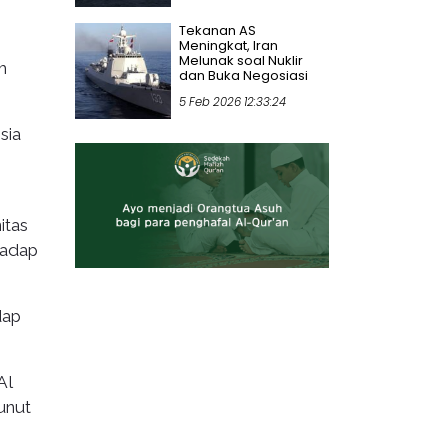
Tekanan AS
Meningkat, Iran
Melunak soal Nuklir
m
dan Buka Negosiasi
5 Feb 2026 12:33:24
sia
itas
hadap
dap
Al
unut