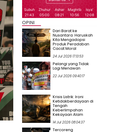
OPINI
Dari Barat ke
Nusantara: Haruskah
Kita Mengadopsi
Produk Peradaban
Cacat Moral
24 Jul 2026 17:13:53
Pelangi yang Tidak
Lagi Menawan
22 Jul 2026 09:40:17
Krisis Listrik: Ironi
Ketidakberdayaan di
Tengah
Keberlimpahan
Kekayaan Alam
14 Jul 2026 08:04:37
Tercoreng