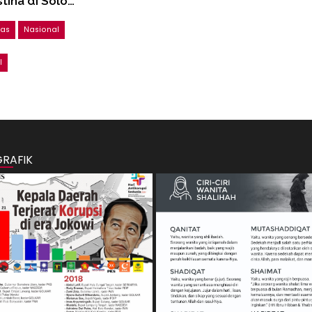
tina di Solo…
tas
Nasional
l
GRAFIK