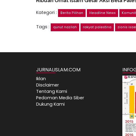
Ribuan Umat Islam Gelar Aksi Bela Pales
Kategori :
Berita Pilihan
Headline News
Komuni
Tags :
qunut nazilah
rakyat palestina
zionis isae
JURNALISLAM.COM
INFO
Iklan
Disclaimer
Tentang Kami
Pedoman Media Siber
Dukung Kami