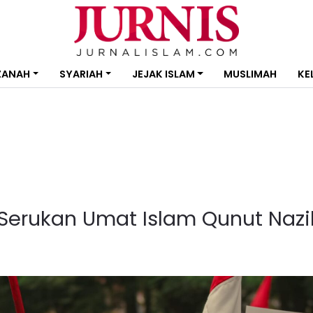
ZANAH
SYARIAH
JEJAK ISLAM
MUSLIMAH
KE
h Serukan Umat Islam Qunut Nazi