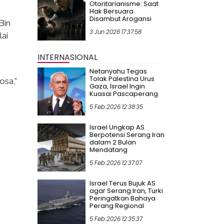
Otoritarianisme: Saat
Hak Bersuara
Disambut Arogansi
Bin
3 Jun 2026 17:37:58
ai
INTERNASIONAL
Netanyahu Tegas
Tolak Palestina Urus
osa,”
Gaza, Israel Ingin
Kuasai Pascaperang
5 Feb 2026 12:38:35
Israel Ungkap AS
Berpotensi Serang Iran
dalam 2 Bulan
Mendatang
5 Feb 2026 12:37:07
Israel Terus Bujuk AS
agar Serang Iran, Turki
Peringatkan Bahaya
Perang Regional
5 Feb 2026 12:35:37