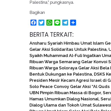
Palestina,” pungkasnya.
Bagikan
Facebook
Twitter
WhatsApp
Line
Telegram
Share
BERITA TERKAIT:
Ansharu Syariah Himbau Umat Islam Ge
Gelar Aksi Solidaritas Untuk Palestina,
Syaikh Muhammad Al-Fuli Ingatkan Um
Ribuan Warga Semarang Gelar Konvoi 
Ribuan Warga Soloraya Gelar Aksi Bela 
Bentuk Dukungan ke Palestina, DSKS K
Presiden Mesir Kecam Agresi Israel di 
Solo Peace Convoy Gelar Aksi “Al Quds
UBN Pimpin Ribuan Massa di Bogor, Se
Hamas Umumkan Dialog Nasional, Seru
Dialog Ulama dan Tokoh Umat Sulawesi