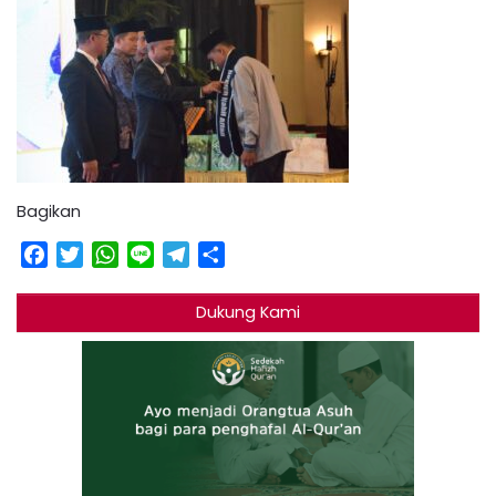
Bagikan
Facebook
Twitter
WhatsApp
Line
Telegram
Share
Dukung Kami