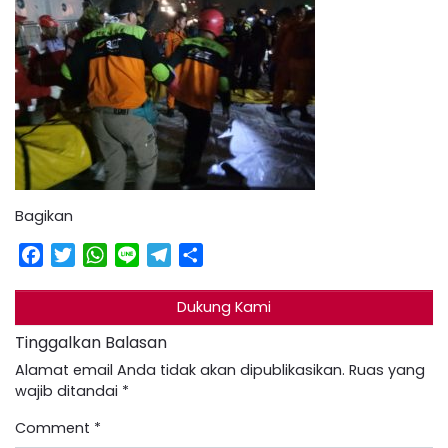
Bagikan
Facebook
Twitter
WhatsApp
Line
Telegram
Share
Dukung Kami
Tinggalkan Balasan
Alamat email Anda tidak akan dipublikasikan.
Ruas yang
wajib ditandai
*
Comment
*