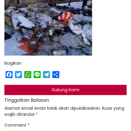
Bagikan
Facebook
Twitter
WhatsApp
Line
Telegram
Share
Dukung Kami
Tinggalkan Balasan
Alamat email Anda tidak akan dipublikasikan.
Ruas yang
wajib ditandai
*
Comment
*