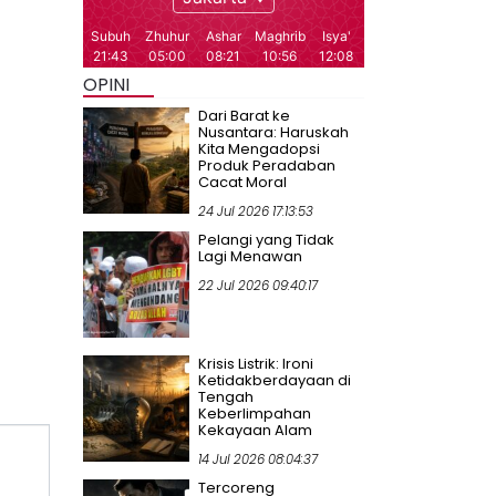
OPINI
Dari Barat ke
Nusantara: Haruskah
Kita Mengadopsi
Produk Peradaban
Cacat Moral
24 Jul 2026 17:13:53
Pelangi yang Tidak
Lagi Menawan
22 Jul 2026 09:40:17
Krisis Listrik: Ironi
Ketidakberdayaan di
Tengah
Keberlimpahan
Kekayaan Alam
14 Jul 2026 08:04:37
Tercoreng