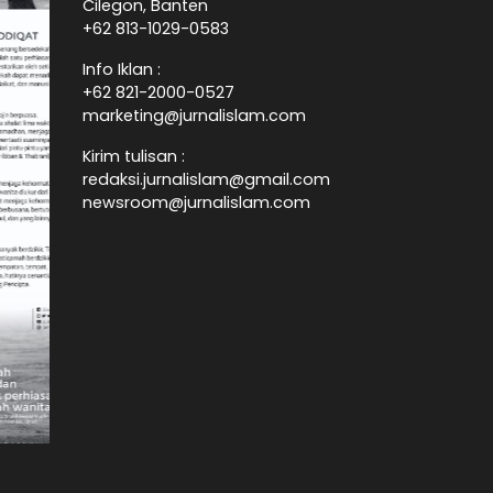
Cilegon, Banten
+62 813-1029-0583
Info Iklan :
+62 821-2000-0527
marketing@jurnalislam.com
Kirim tulisan :
redaksi.jurnalislam@gmail.com
newsroom@jurnalislam.com