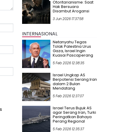
Otoritarianisme: Saat
Hak Bersuara
Disambut Arogansi
3 Jun 2026 17:37:58
INTERNASIONAL
Netanyahu Tegas
Tolak Palestina Urus
Gaza, Israel Ingin
Kuasai Pascaperang
5 Feb 2026 12:38:35
Israel Ungkap AS
Berpotensi Serang Iran
dalam 2 Bulan
Mendatang
5 Feb 2026 12:37:07
Israel Terus Bujuk AS
s
agar Serang Iran, Turki
Peringatkan Bahaya
Perang Regional
5 Feb 2026 12:35:37