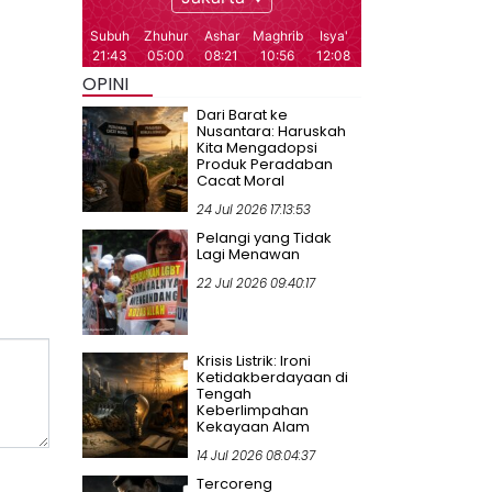
OPINI
Dari Barat ke
Nusantara: Haruskah
Kita Mengadopsi
Produk Peradaban
Cacat Moral
24 Jul 2026 17:13:53
Pelangi yang Tidak
Lagi Menawan
22 Jul 2026 09:40:17
Krisis Listrik: Ironi
Ketidakberdayaan di
Tengah
Keberlimpahan
Kekayaan Alam
14 Jul 2026 08:04:37
Tercoreng