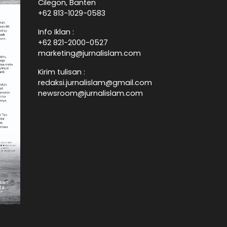
Cilegon, Banten
+62 813-1029-0583
Info Iklan :
+62 821-2000-0527
marketing@jurnalislam.com
Kirim tulisan :
redaksi.jurnalislam@gmail.com
newsroom@jurnalislam.com