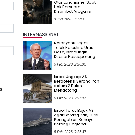
Otoritarianisme: Saat
Hak Bersuara
Disambut Arogansi
3 Jun 2026 17:37:58
INTERNASIONAL
Netanyahu Tegas
Tolak Palestina Urus
Gaza, Israel Ingin
Kuasai Pascaperang
5 Feb 2026 12:38:35
Israel Ungkap AS
Berpotensi Serang Iran
dalam 2 Bulan
s
Mendatang
5 Feb 2026 12:37:07
Israel Terus Bujuk AS
agar Serang Iran, Turki
Peringatkan Bahaya
Perang Regional
5 Feb 2026 12:35:37