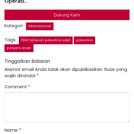
Operasi…
Dukung Kami
Kategori :
Internasional
Tags :
1500 tahanan palestina sakit
palestina
penjara israel
Tinggalkan Balasan
Alamat email Anda tidak akan dipublikasikan.
Ruas yang
wajib ditandai
*
Comment
*
Name
*