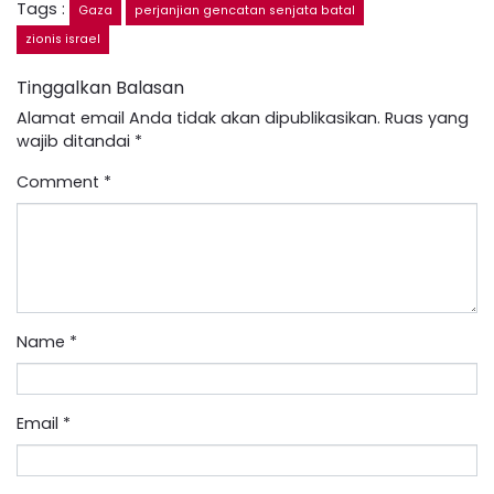
Tags :
Gaza
perjanjian gencatan senjata batal
zionis israel
Tinggalkan Balasan
Alamat email Anda tidak akan dipublikasikan.
Ruas yang
wajib ditandai
*
Comment
*
Name
*
Email
*