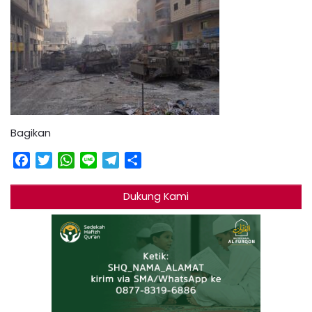
Bagikan
Facebook
Twitter
WhatsApp
Line
Telegram
Share
Dukung Kami