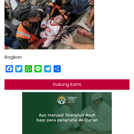
Bagikan
Facebook
Twitter
WhatsApp
Line
Telegram
Share
Dukung Kami