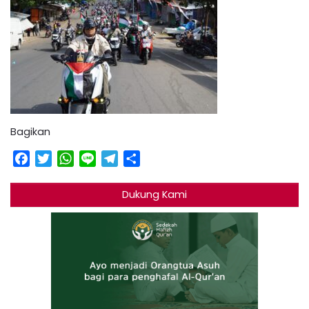
Bagikan
Facebook
Twitter
WhatsApp
Line
Telegram
Share
Dukung Kami