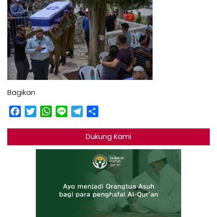
Bagikan
Facebook
Twitter
WhatsApp
Line
Telegram
Share
Dukung Kami