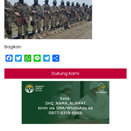
Bagikan
Facebook
Twitter
WhatsApp
Line
Telegram
Share
Dukung Kami