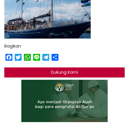
Bagikan
Facebook
Twitter
WhatsApp
Line
Telegram
Share
Dukung Kami