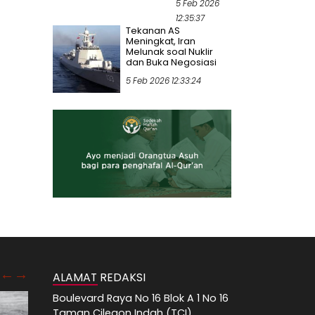
5 Feb 2026
12:35:37
Tekanan AS
Meningkat, Iran
Melunak soal Nuklir
dan Buka Negosiasi
5 Feb 2026 12:33:24
ALAMAT REDAKSI
Boulevard Raya No 16 Blok A 1 No 16
Taman Cilegon Indah (TCI),