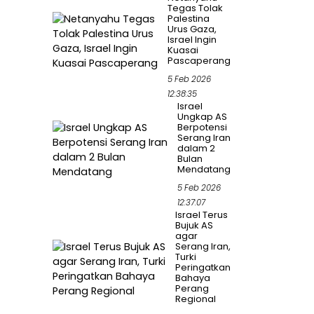
Tegas Tolak
Palestina
Urus Gaza,
Israel Ingin
Kuasai
Pascaperang
5 Feb 2026
12:38:35
Israel
Ungkap AS
Berpotensi
Serang Iran
dalam 2
Bulan
Mendatang
5 Feb 2026
12:37:07
Israel Terus
Bujuk AS
agar
Serang Iran,
Turki
Peringatkan
Bahaya
Perang
Regional