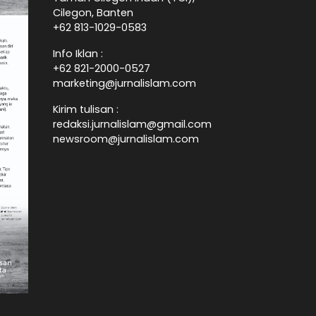
Cilegon, Banten
+62 813-1029-0583
Info Iklan :
+62 821-2000-0527
marketing@jurnalislam.com
Kirim tulisan :
redaksi.jurnalislam@gmail.com
newsroom@jurnalislam.com