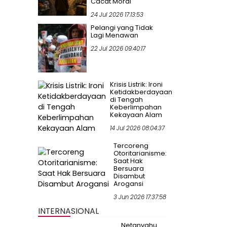
Cacat Moral
24 Jul 2026 17:13:53
Pelangi yang Tidak
Lagi Menawan
22 Jul 2026 09:40:17
Krisis Listrik: Ironi
Ketidakberdayaan
di Tengah
Keberlimpahan
Kekayaan Alam
14 Jul 2026 08:04:37
Tercoreng
Otoritarianisme:
Saat Hak
Bersuara
Disambut
Arogansi
3 Jun 2026 17:37:58
INTERNASIONAL
Netanyahu