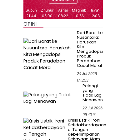
OPINI
Dari Barat ke
Nusantara:
Haruskah
Kita
Mengadopsi
Produk
Peradaban
Cacat Moral
24 Jul 2026
17:13:53
Pelangi
yang
Tidak Lagi
Menawan
22 Jul 2026
09:40:17
Krisis Listrik: Ironi
Ketidakberdayaan
di Tengah
Keberlimpahan
Kekayaan Alam