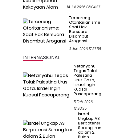
14 Jul 2026 08:04:37
Tercoreng
Otoritarianisme:
Saat Hak
Bersuara
Disambut
Arogansi
3 Jun 2026 17:37:58
INTERNASIONAL
Netanyahu
Tegas Tolak
Palestina
Urus Gaza,
Israel Ingin
Kuasai
Pascaperang
5 Feb 2026
12:38:35
Israel
Ungkap AS
Berpotensi
Serang Iran
dalam 2
Bulan