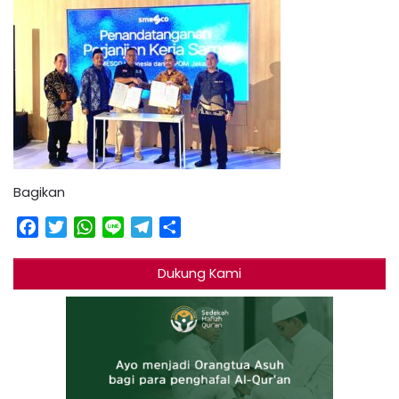
Bagikan
Facebook
Twitter
WhatsApp
Line
Telegram
Share
Dukung Kami