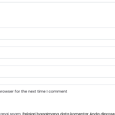
browser for the next time I comment
rangi spam.
Pelajari bagaimana data komentar Anda diprose