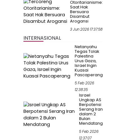
Otoritarianisme:
Saat Hak
Bersuara
Disambut
Arogansi
3 Jun 2026 17:37:58
INTERNASIONAL
Netanyahu
Tegas Tolak
Palestina
Urus Gaza,
Israel Ingin
Kuasai
Pascaperang
5 Feb 2026
12:38:35
Israel
Ungkap AS
Berpotensi
Serang Iran
dalam 2
Bulan
Mendatang
5 Feb 2026
12:37:07