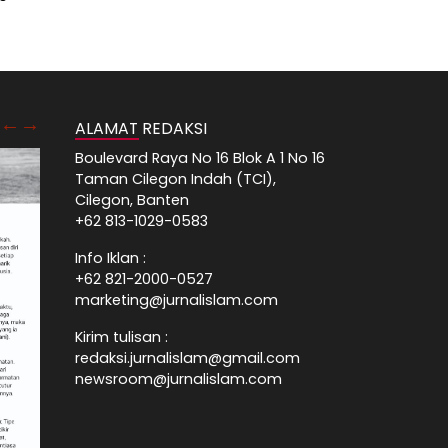
ALAMAT REDAKSI
Boulevard Raya No 16 Blok A 1 No 16
Taman Cilegon Indah (TCI),
Cilegon, Banten
+62 813-1029-0583
Info Iklan :
+62 821-2000-0527
marketing@jurnalislam.com
Kirim tulisan :
redaksi.jurnalislam@gmail.com
newsroom@jurnalislam.com