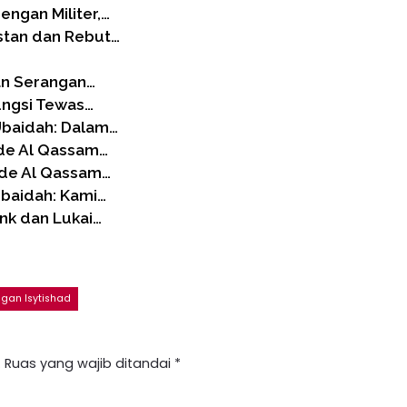
engan Militer,…
stan dan Rebut…
an Serangan…
ungsi Tewas…
 Ubaidah: Dalam…
ade Al Qassam…
gade Al Qassam…
Ubaidah: Kami…
nk dan Lukai…
gan Isytishad
.
Ruas yang wajib ditandai
*