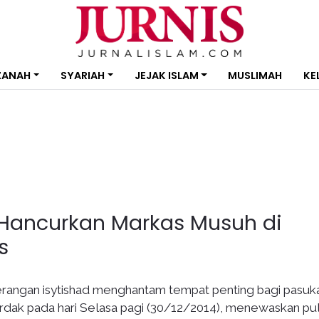
ZANAH
SYARIAH
JEJAK ISLAM
MUSLIMAH
KE
A Hancurkan Markas Musuh di
s
rangan isytishad menghantam tempat penting bagi pasuk
Wardak pada hari Selasa pagi (30/12/2014), menewaskan pu