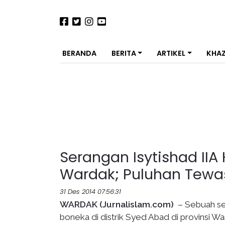
BERANDA
BERITA
ARTIKEL
KHA
Serangan Isytishad II
Wardak; Puluhan Tewa
31 Des 2014 07:56:31
WARDAK (Jurnalislam.com)
– Sebuah se
boneka di distrik Syed Abad di provinsi 