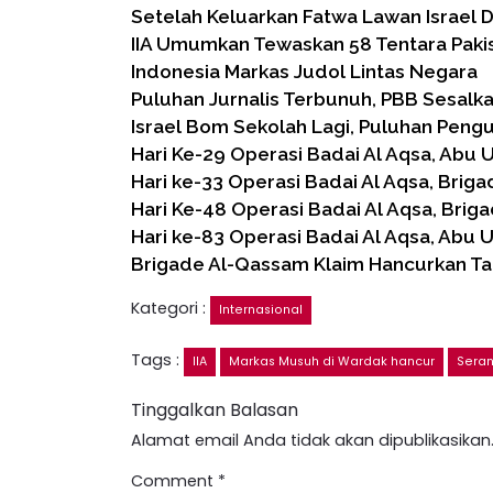
Setelah Keluarkan Fatwa Lawan Israel D
IIA Umumkan Tewaskan 58 Tentara Paki
Indonesia Markas Judol Lintas Negara
Puluhan Jurnalis Terbunuh, PBB Sesalk
Israel Bom Sekolah Lagi, Puluhan Peng
Hari Ke-29 Operasi Badai Al Aqsa, Abu
Hari ke-33 Operasi Badai Al Aqsa, Brig
Hari Ke-48 Operasi Badai Al Aqsa, Bri
Hari ke-83 Operasi Badai Al Aqsa, Abu 
Brigade Al-Qassam Klaim Hancurkan Ta
Kategori :
Internasional
Tags :
IIA
Markas Musuh di Wardak hancur
Seran
Tinggalkan Balasan
Alamat email Anda tidak akan dipublikasikan
Comment
*