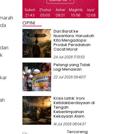
Imarah
OPINI
ada
Dari Barat ke
Nusantara: Haruskah
Kita Mengadopsi
Produk Peradaban
 dan
Cacat Moral
ak
24 Jul 2026 17:13:53
Pelangi yang Tidak
Lagi Menawan
kar
22 Jul 2026 09:40:17
Krisis Listrik: Ironi
ah
Ketidakberdayaan di
Tengah
Keberlimpahan
Kekayaan Alam
14 Jul 2026 08:04:37
Tercoreng