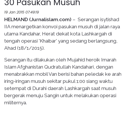
30 Pasukan Musuh
19 Jan 2015 07:49:19
HELMAND (Jurnalislam.com)
– Serangan isytishad
IIA menargetkan konvoi pasukan musuh di jalan raya
utama Kandahar, Herat dekat kota Lashkargah di
tengah operasi 'Khaibar' yang sedang berlangsung,
Ahad (18/1/2015).
Serangan itu dilakukan oleh Mujahid heroik Imarah
Islam Afghanistan Qudratullah Kandahari, dengan
menabrakkan mobil Van berisi bahan peledak ke arah
iring-iringan musuh sekitar pukul 1:00 siang waktu
setempat di Durahi daerah Lashkargah saat musuh
bergerak menuju Sangin untuk melakukan operasi
militernya.