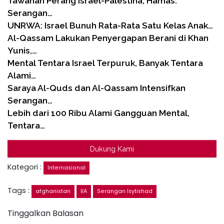
Tawanan Perang Israel-Palestina, Hamas:
Serangan…
UNRWA: Israel Bunuh Rata-Rata Satu Kelas Anak…
Al-Qassam Lakukan Penyergapan Berani di Khan
Yunis,…
Mental Tentara Israel Terpuruk, Banyak Tentara
Alami…
Saraya Al-Quds dan Al-Qassam Intensifkan
Serangan…
Lebih dari 100 Ribu Alami Gangguan Mental,
Tentara…
Dukung Kami
Kategori :
Internasional
Tags :
afghanistan
IIA
Serangan Isytishad
Tinggalkan Balasan