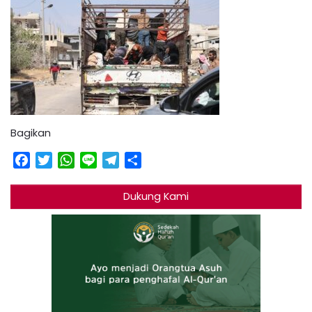
Bagikan
Facebook
Twitter
WhatsApp
Line
Telegram
Share
Dukung Kami