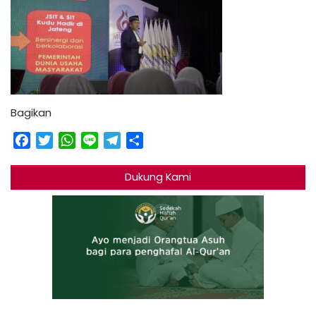
Bagikan
Facebook
Twitter
WhatsApp
Line
Telegram
Share
Dukung Kami