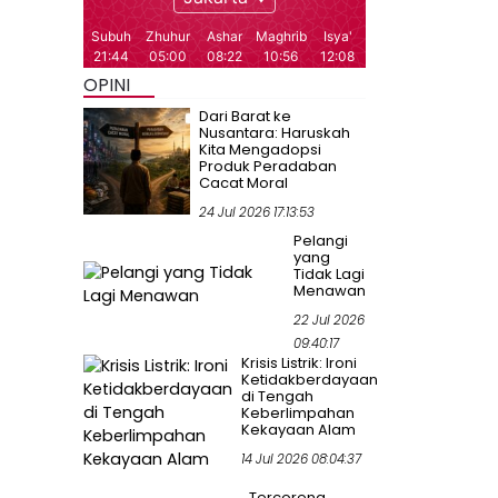
OPINI
Dari Barat ke
Nusantara: Haruskah
Kita Mengadopsi
Produk Peradaban
Cacat Moral
24 Jul 2026 17:13:53
Pelangi
yang
Tidak Lagi
Menawan
22 Jul 2026
09:40:17
Krisis Listrik: Ironi
Ketidakberdayaan
di Tengah
Keberlimpahan
Kekayaan Alam
14 Jul 2026 08:04:37
Tercoreng