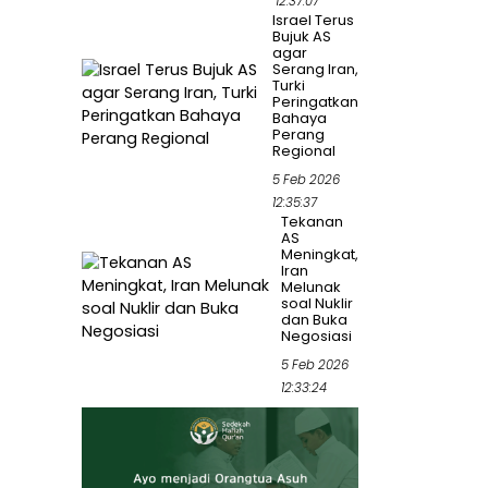
12:37:07
Israel Terus
Bujuk AS
agar
Serang Iran,
Turki
Peringatkan
Bahaya
Perang
Regional
5 Feb 2026
12:35:37
Tekanan
AS
Meningkat,
Iran
Melunak
soal Nuklir
dan Buka
Negosiasi
5 Feb 2026
12:33:24