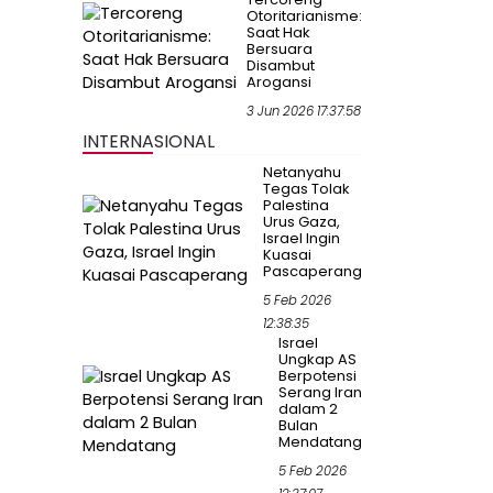
Otoritarianisme:
Saat Hak
Bersuara
Disambut
Arogansi
3 Jun 2026 17:37:58
INTERNASIONAL
Netanyahu
Tegas Tolak
Palestina
Urus Gaza,
Israel Ingin
Kuasai
Pascaperang
5 Feb 2026
12:38:35
Israel
Ungkap AS
Berpotensi
Serang Iran
dalam 2
Bulan
Mendatang
5 Feb 2026