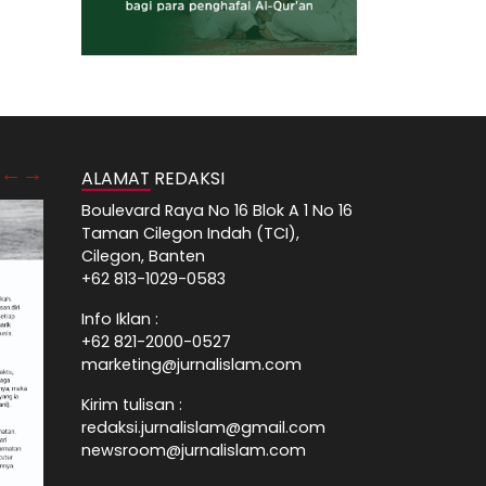
ALAMAT REDAKSI
Boulevard Raya No 16 Blok A 1 No 16
Taman Cilegon Indah (TCI),
Cilegon, Banten
+62 813-1029-0583
Info Iklan :
+62 821-2000-0527
marketing@jurnalislam.com
Kirim tulisan :
redaksi.jurnalislam@gmail.com
newsroom@jurnalislam.com