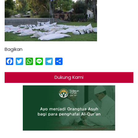
Bagikan
Facebook
Twitter
WhatsApp
Line
Telegram
Share
Dukung Kami