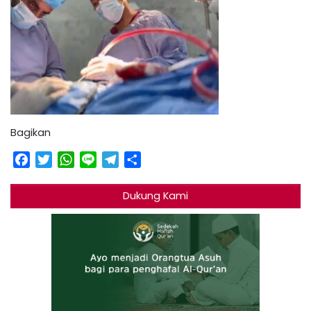
Bagikan
Facebook
Twitter
WhatsApp
Line
Telegram
Share
Dukung Kami