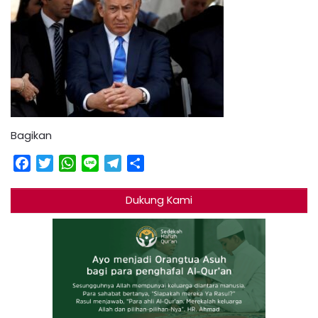
Bagikan
Facebook
Twitter
WhatsApp
Line
Telegram
Share
Dukung Kami