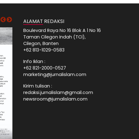
ALAMAT REDAKSI
Boulevard Raya No 16 Blok A 1 No 16
Taman Cilegon Indah (TCI),
Cilegon, Banten
+62 813-1029-0583
Info Iklan :
+62 821-2000-0527
marketing@jurnalislam.com
Kirim tulisan :
redaksi.jurnalislam@gmail.com
newsroom@jurnalislam.com