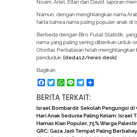
Noam, Ariel, Eitan dan David, laporan men
Namun, dengan menghilangkan nama Arab d
fakta bahwa nama paling populer anak di 
Berbeda dengan Biro Pusat Statistik, yang
nama yang paling sering diberikan untuk or
Otoritas Perbatasan telah menghilangkan
penduduk.
[ded412/news desk]
Bagikan
Facebook
Twitter
WhatsApp
Line
Telegram
Share
BERITA TERKAIT:
Israel Bombardir Sekolah Pengungsi di
Hari Anak Sedunia Paling Kelam: Israel 
Hamas Kian Populer, 75% Warga Palesti
GRC: Gaza Jadi Tempat Paling Berbahay