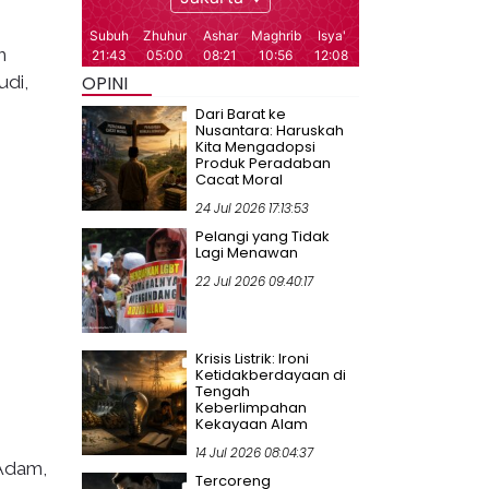
m
udi,
OPINI
Dari Barat ke
Nusantara: Haruskah
Kita Mengadopsi
Produk Peradaban
Cacat Moral
24 Jul 2026 17:13:53
Pelangi yang Tidak
Lagi Menawan
22 Jul 2026 09:40:17
Krisis Listrik: Ironi
Ketidakberdayaan di
Tengah
Keberlimpahan
Kekayaan Alam
14 Jul 2026 08:04:37
 Adam,
Tercoreng