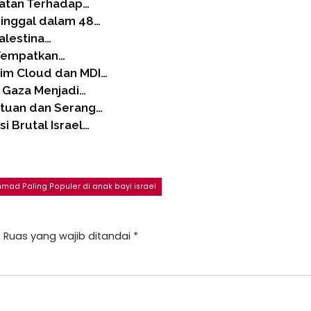
hatan Terhadap…
ninggal dalam 48…
alestina…
 Tempatkan…
im Cloud dan MDI…
 Gaza Menjadi…
ntuan dan Serang…
 Brutal Israel…
d Paling Populer di anak bayi israel
.
Ruas yang wajib ditandai
*