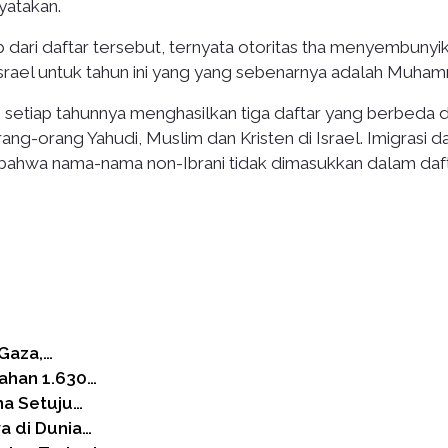
yatakan.
ari daftar tersebut, ternyata otoritas tha menyembunyi
Israel untuk tahun ini yang yang sebenarnya adalah Muham
 setiap tahunnya menghasilkan tiga daftar yang berbeda d
ang-orang Yahudi, Muslim dan Kristen di Israel. Imigrasi d
 bahwa nama-nama non-Ibrani tidak dimasukkan dalam daf
 Gaza,…
Tahan 1.630…
na Setuju…
a di Dunia…