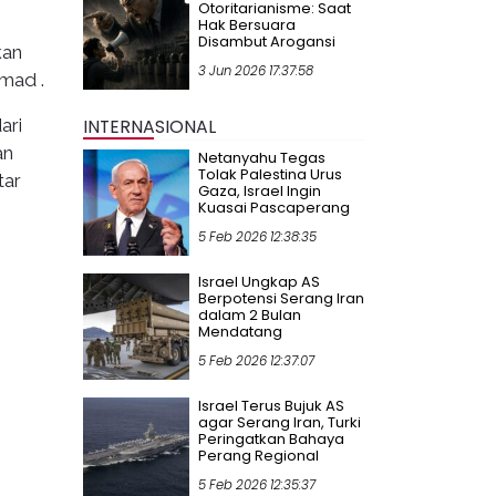
Otoritarianisme: Saat
Hak Bersuara
Disambut Arogansi
kan
3 Jun 2026 17:37:58
mad .
ari
INTERNASIONAL
an
Netanyahu Tegas
Tolak Palestina Urus
tar
Gaza, Israel Ingin
Kuasai Pascaperang
5 Feb 2026 12:38:35
Israel Ungkap AS
Berpotensi Serang Iran
dalam 2 Bulan
Mendatang
5 Feb 2026 12:37:07
Israel Terus Bujuk AS
agar Serang Iran, Turki
Peringatkan Bahaya
Perang Regional
5 Feb 2026 12:35:37