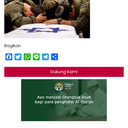
Bagikan
Facebook
Twitter
WhatsApp
Line
Telegram
Share
Dukung Kami