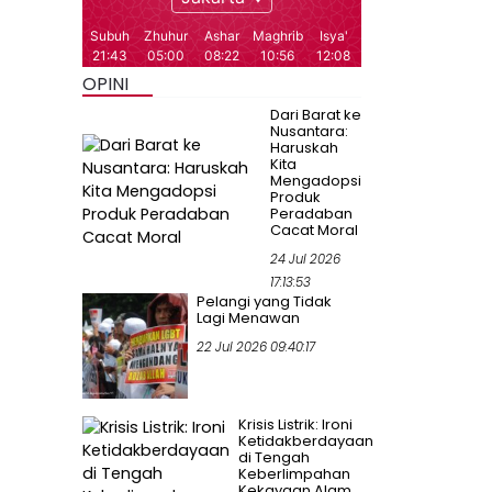
OPINI
Dari Barat ke
Nusantara:
Haruskah
Kita
Mengadopsi
Produk
Peradaban
Cacat Moral
24 Jul 2026
17:13:53
Pelangi yang Tidak
Lagi Menawan
22 Jul 2026 09:40:17
Krisis Listrik: Ironi
Ketidakberdayaan
di Tengah
Keberlimpahan
Kekayaan Alam