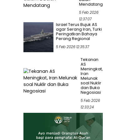
Mendatang
5 Feb 2026
12:37:07
Israel Terus Bujuk AS
agar Serang Iran, Turki
Peringatkan Bahaya
Perang Regional
5 Feb 2026 12:35:37
Tekanan
AS
Meningkat,
Iran
Melunak
soal Nuklir
dan Buka
Negosiasi
5 Feb 2026
12:33:24