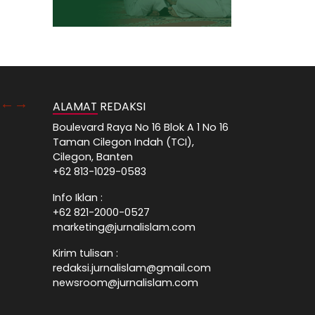
ALAMAT REDAKSI
Boulevard Raya No 16 Blok A 1 No 16
Taman Cilegon Indah (TCI),
Cilegon, Banten
+62 813-1029-0583
Info Iklan :
+62 821-2000-0527
marketing@jurnalislam.com
Kirim tulisan :
redaksi.jurnalislam@gmail.com
newsroom@jurnalislam.com