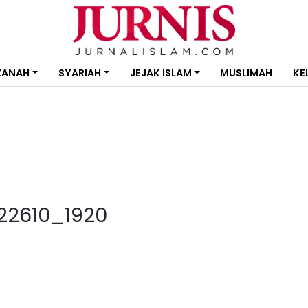
ZANAH
SYARIAH
JEJAK ISLAM
MUSLIMAH
KE
22610_1920