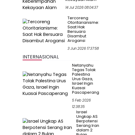
14 Jul 2026 08:04:37
Tercoreng
Otoritarianisme:
Saat Hak
Bersuara
Disambut
Arogansi
3 Jun 2026 17:37:58
INTERNASIONAL
Netanyahu
Tegas Tolak
Palestina
Urus Gaza,
Israel Ingin
Kuasai
Pascaperang
5 Feb 2026
12:38:35
Israel
Ungkap AS
Berpotensi
Serang Iran
dalam 2
Bulan