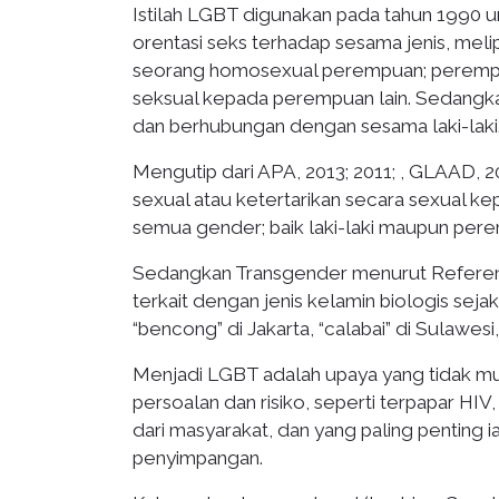
Istilah LGBT digunakan pada tahun 1990 u
orentasi seks terhadap sesama jenis, melip
seorang homosexual perempuan; perempua
seksual kepada perempuan lain. Sedangkan
dan berhubungan dengan sesama laki-laki
Mengutip dari APA, 2013; 2011; , GLAAD, 20
sexual atau ketertarikan secara sexual kep
semua gender; baik laki-laki maupun per
Sedangkan Transgender menurut Referen
terkait dengan jenis kelamin biologis seja
“bencong” di Jakarta, “calabai” di Sulawe
Menjadi LGBT adalah upaya yang tidak mu
persoalan dan risiko, seperti terpapar HI
dari masyarakat, dan yang paling penting 
penyimpangan.