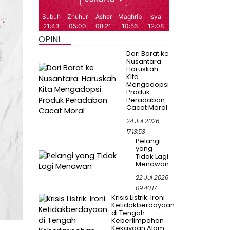
OPINI
Dari Barat ke
Nusantara:
Haruskah
Kita
Mengadopsi
Produk
Peradaban
Cacat Moral
24 Jul 2026
17:13:53
Pelangi
yang
Tidak Lagi
Menawan
22 Jul 2026
09:40:17
Krisis Listrik: Ironi
Ketidakberdayaan
di Tengah
Keberlimpahan
Kekayaan Alam