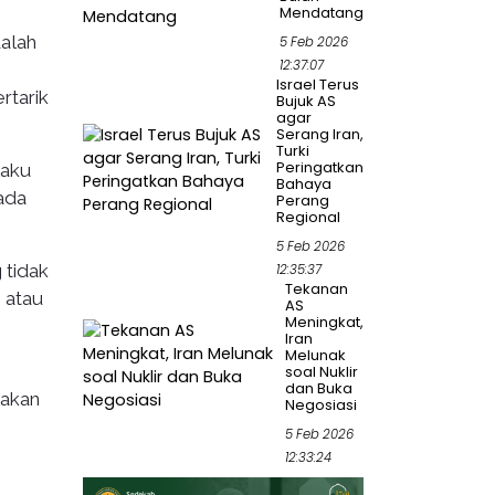
Mendatang
dalah
5 Feb 2026
12:37:07
Israel Terus
rtarik
Bujuk AS
agar
Serang Iran,
Turki
Peringatkan
laku
Bahaya
pada
Perang
Regional
5 Feb 2026
 tidak
12:35:37
Tekanan
m atau
AS
Meningkat,
Iran
Melunak
soal Nuklir
dan Buka
lakan
Negosiasi
5 Feb 2026
12:33:24