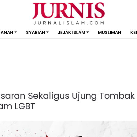
ZANAH
SYARIAH
JEJAK ISLAM
MUSLIMAH
KE
saran Sekaligus Ujung Tombak
am LGBT