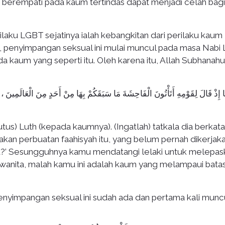
berempati pada kaum tertindas dapat menjadi celah bagi
laku LGBT sejatinya ialah kebangkitan dari perilaku kaum
, penyimpangan seksual ini mulai muncul pada masa Nabi 
a kaum yang seperti itu. Oleh karena itu, Allah Subhanah
إِذْ قَالَ لِقَوْمِهِ أَتَأْتُونَ الْفَاحِشَةَ مَا سَبَقَكُمْ بِهَا مِنْ أَحَدٍ مِنَ الْعَالَمِينَ ، إِ
us) Luth (kepada kaumnya). (Ingatlah) tatkala dia berkata
n perbuatan faahisyah itu, yang belum pernah dikerjak
mu?’ Sesungguhnya kamu mendatangi lelaki untuk melepas
nita, malah kamu ini adalah kaum yang melampaui batas.
penyimpangan seksual ini sudah ada dan pertama kali munc