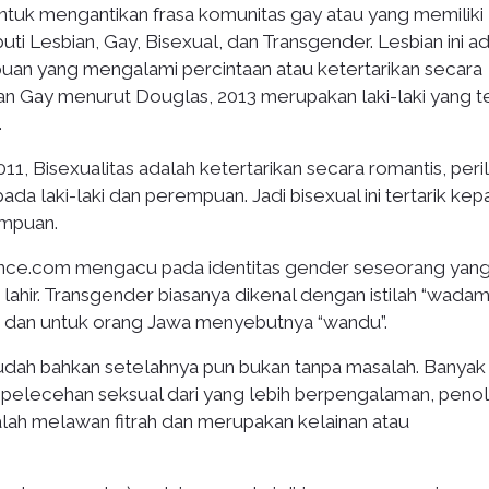
ntuk mengantikan frasa komunitas gay atau yang memiliki
uti Lesbian, Gay, Bisexual, dan Transgender. Lesbian ini a
n yang mengalami percintaan atau ketertarikan secara
 Gay menurut Douglas, 2013 merupakan laki-laki yang te
.
11, Bisexualitas adalah ketertarikan secara romantis, peri
ada laki-laki dan perempuan. Jadi bisexual ini tertarik ke
empuan.
ce.com mengacu pada identitas gender seseorang yang
k lahir. Transgender biasanya dikenal dengan istilah “wada
si, dan untuk orang Jawa menyebutnya “wandu”.
dah bahkan setelahnya pun bukan tanpa masalah. Banyak
V, pelecehan seksual dari yang lebih berpengalaman, peno
ialah melawan fitrah dan merupakan kelainan atau