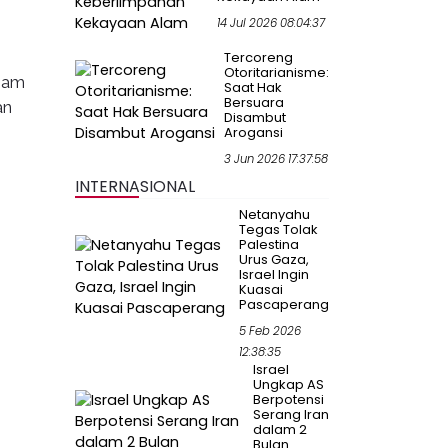
14 Jul 2026 08:04:37
Tercoreng
Otoritarianisme:
ham
Saat Hak
Bersuara
an
Disambut
Arogansi
3 Jun 2026 17:37:58
INTERNASIONAL
Netanyahu
Tegas Tolak
Palestina
Urus Gaza,
Israel Ingin
Kuasai
Pascaperang
5 Feb 2026
12:38:35
Israel
Ungkap AS
Berpotensi
Serang Iran
dalam 2
Bulan