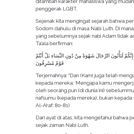
ditambah karakter mahasiswa yang mudah 
penggerak LGBT.
Sejenak kita mengingat sejarah bahwa peri
Sodom dahulu di masa Nabi Luth. Di mana
yang sebelumnya sejak nabi Adam tidak ad
Ta’ala berfirman:
نَّكُمْ لَتَأْتُونَ الرِّجَالَ شَهْوَةً مِنْ دُونِ النِّسَاءِ بَلْ أَنْتُمْ
قَوْمٌ مُسْرِفُونَ
Terjemahnya: “Dan (Kami juga telah mengut
kepada mereka: ‘Mengapa kamu mengerjaka
oleh seorang pun (di dunia ini) sebelum
nafsumu (kepada mereka), bukan kepada wa
Al-A’raf: 80-81)
Dari ayat di atas, kita mengetahui bahwa 
sejak zaman Nabi Luth.