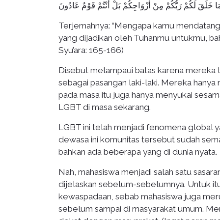
َا خَلَقَ لَكُمْ رَبُّكُمْ مِنْ أَزْوَاجِكُمْ بَلْ أَنْتُمْ قَوْمٌ عَادُونَ
Terjemahnya: “Mengapa kamu mendatangi jen
yang dijadikan oleh Tuhanmu untukmu, ba
Syu’ara: 165-166)
Disebut melampaui batas karena mereka 
sebagai pasangan laki-laki. Mereka hanya
pada masa itu juga hanya menyukai sesam
LGBT di masa sekarang.
LGBT ini telah menjadi fenomena global 
dewasa ini komunitas tersebut sudah semak
bahkan ada beberapa yang di dunia nyata.
Nah, mahasiswa menjadi salah satu sasar
dijelaskan sebelum-sebelumnya. Untuk it
kewaspadaan, sebab mahasiswa juga mer
sebelum sampai di masyarakat umum. Men