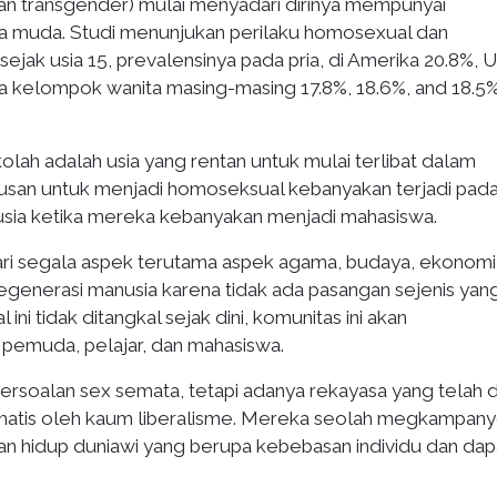
n transgender) mulai menyadari dirinya mempunyai
a muda. Studi menunjukan perilaku homosexual dan
sejak usia 15, prevalensinya pada pria, di Amerika 20.8%, 
a kelompok wanita masing-masing 17.8%, 18.6%, and 18.5
lah adalah usia yang rentan untuk mulai terlibat dalam
san untuk menjadi homoseksual kebanyakan terjadi pada
sia ketika mereka kebanyakan menjadi mahasiswa.
ri segala aspek terutama aspek agama, budaya, ekonomi
 regenerasi manusia karena tidak ada pasangan sejenis yan
ini tidak ditangkal sejak dini, komunitas ini akan
pemuda, pelajar, dan mahasiswa.
ersoalan sex semata, tetapi adanya rekayasa yang telah d
ematis oleh kaum liberalisme. Mereka seolah megkampan
an hidup duniawi yang berupa kebebasan individu dan dap