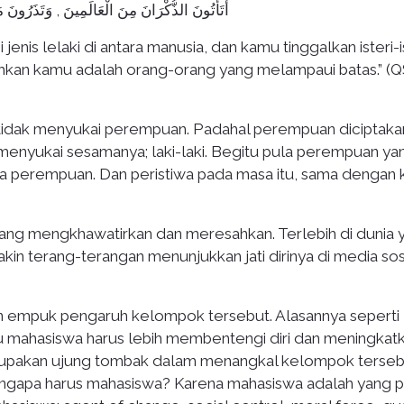
أَتَأْتُونَ الذُّكْرَانَ مِنَ الْعَالَمِينَ , وَتَذَرُونَ م
is lelaki di antara manusia, dan kamu tinggalkan isteri-i
hkan kamu adalah orang-orang yang melampaui batas.” (Q
tidak menyukai perempuan. Padahal perempuan diciptaka
 menyukai sesamanya; laki-laki. Begitu pula perempuan ya
a perempuan. Dan peristiwa pada masa itu, sama dengan 
yang mengkhawatirkan dan meresahkan. Terlebih di dunia 
in terang-terangan menunjukkan jati dirinya di media sos
an empuk pengaruh kelompok tersebut. Alasannya seperti
u mahasiswa harus lebih membentengi diri dan meningkat
upakan ujung tombak dalam menangkal kelompok terseb
gapa harus mahasiswa? Karena mahasiswa adalah yang p