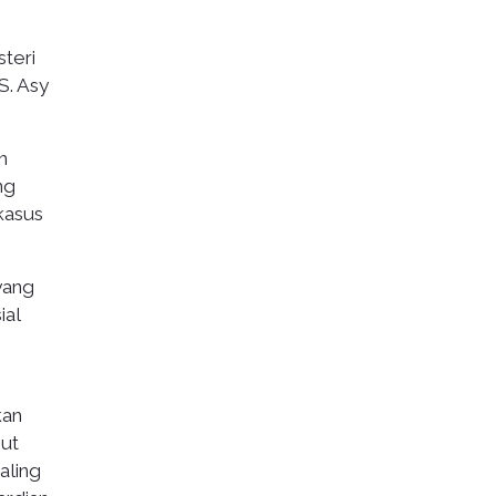
steri
S. Asy
n
ng
kasus
yang
ial
kan
ut
aling