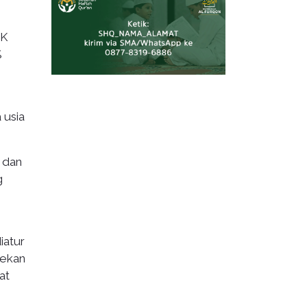
UK
%
 usia
 dan
g
iatur
yekan
at