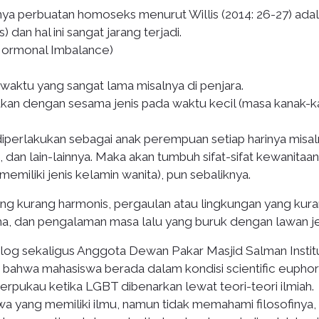
ya perbuatan homoseks menurut Willis (2014: 26-27) adal
) dan hal ini sangat jarang terjadi.
Hormonal Imbalance)
waktu yang sangat lama misalnya di penjara.
kan dengan sesama jenis pada waktu kecil (masa kanak-k
i diperlakukan sebagai anak perempuan setiap harinya misa
a, dan lain-lainnya. Maka akan tumbuh sifat-sifat kewanitaa
memiliki jenis kelamin wanita), pun sebaliknya.
ng kurang harmonis, pergaulan atau lingkungan yang kur
a, dan pengalaman masa lalu yang buruk dengan lawan je
log sekaligus Anggota Dewan Pakar Masjid Salman Instit
i bahwa mahasiswa berada dalam kondisi scientific euphor
rpukau ketika LGBT dibenarkan lewat teori-teori ilmiah.
 yang memiliki ilmu, namun tidak memahami filosofinya,