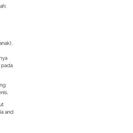
ah:
anak),
lnya
n pada
ang
nis.
ut
ia and