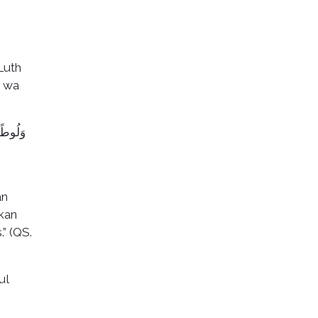
Luth
u wa
وَلُوطًا 
an
kan
” (QS.
ul