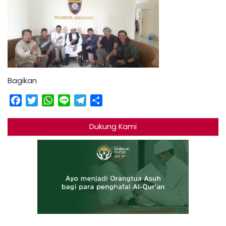
Bagikan
Facebook
Twitter
WhatsApp
Line
Telegram
Share
Dukung Kami