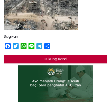
Bagikan
Facebook
Twitter
WhatsApp
Line
Telegram
Share
Dukung Kami