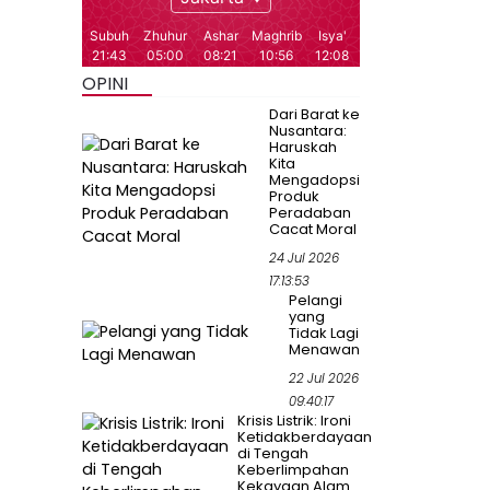
OPINI
Dari Barat ke
Nusantara:
Haruskah
Kita
Mengadopsi
Produk
Peradaban
Cacat Moral
24 Jul 2026
17:13:53
Pelangi
yang
Tidak Lagi
Menawan
22 Jul 2026
09:40:17
Krisis Listrik: Ironi
Ketidakberdayaan
di Tengah
Keberlimpahan
Kekayaan Alam