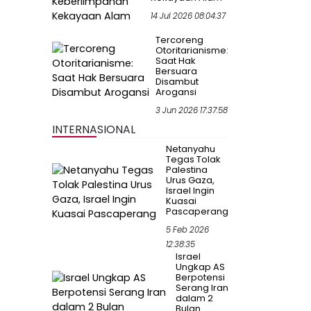
14 Jul 2026 08:04:37
Tercoreng
Otoritarianisme:
Saat Hak
Bersuara
Disambut
Arogansi
3 Jun 2026 17:37:58
INTERNASIONAL
Netanyahu
Tegas Tolak
Palestina
Urus Gaza,
Israel Ingin
Kuasai
Pascaperang
5 Feb 2026
12:38:35
Israel
Ungkap AS
Berpotensi
Serang Iran
dalam 2
Bulan