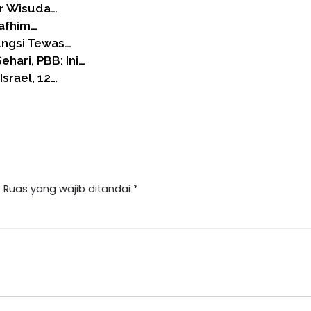
ar Wisuda…
Tafhim…
ungsi Tewas…
hari, PBB: Ini…
srael, 12…
.
Ruas yang wajib ditandai
*