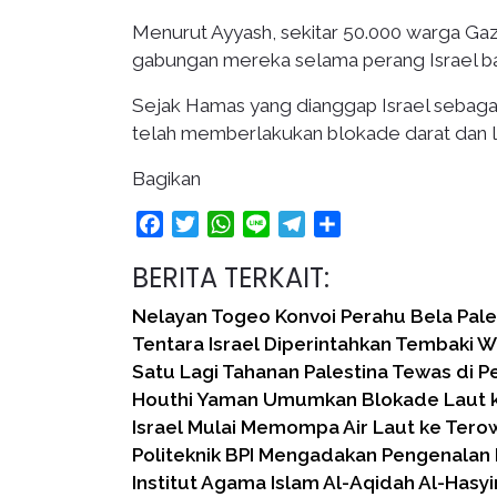
Menurut Ayyash, sekitar 50.000 warga Gaza
gabungan mereka selama perang Israel baru-
Sejak Hamas yang dianggap Israel sebagai 
telah memberlakukan blokade darat dan lau
Bagikan
Facebook
Twitter
WhatsApp
Line
Telegram
Share
BERITA TERKAIT:
Nelayan Togeo Konvoi Perahu Bela Pales
Tentara Israel Diperintahkan Tembaki 
Satu Lagi Tahanan Palestina Tewas di Pe
Houthi Yaman Umumkan Blokade Laut ke
Israel Mulai Memompa Air Laut ke Ter
Politeknik BPI Mengadakan Pengenalan
Institut Agama Islam Al-Aqidah Al-Hasy