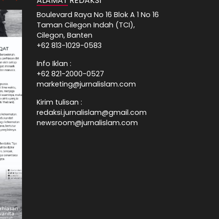
ALAMAT REDAKSI
Boulevard Raya No 16 Blok A 1 No 16
Taman Cilegon Indah (TCI),
Cilegon, Banten
+62 813-1029-0583
Info Iklan :
+62 821-2000-0527
marketing@jurnalislam.com
Kirim tulisan :
redaksi.jurnalislam@gmail.com
newsroom@jurnalislam.com