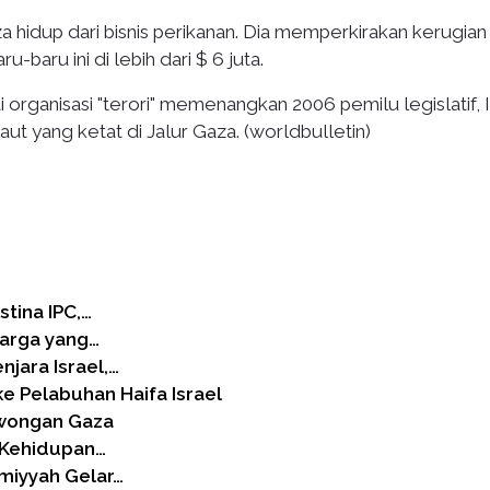
 hidup dari bisnis perikanan. Dia memperkirakan kerugian
baru ini di lebih dari $ 6 juta.
organisasi "terori" memenangkan 2006 pemilu legislatif, I
t yang ketat di Jalur Gaza. (worldbulletin)
tina IPC,…
Warga yang…
njara Israel,…
 Pelabuhan Haifa Israel
owongan Gaza
 Kehidupan…
imiyyah Gelar…