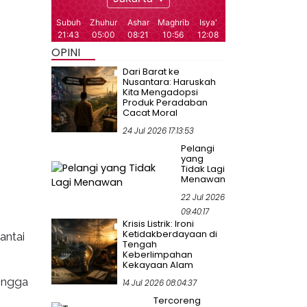
OPINI
Dari Barat ke
Nusantara: Haruskah
Kita Mengadopsi
Produk Peradaban
Cacat Moral
24 Jul 2026 17:13:53
Pelangi
yang
Tidak Lagi
Menawan
22 Jul 2026
09:40:17
Krisis Listrik: Ironi
Ketidakberdayaan di
antai
Tengah
Keberlimpahan
Kekayaan Alam
ingga
14 Jul 2026 08:04:37
Tercoreng