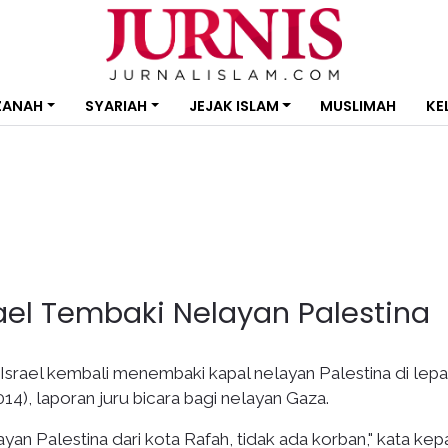
ZANAH
SYARIAH
JEJAK ISLAM
MUSLIMAH
KE
rael Tembaki Nelayan Palestina
Israel kembali menembaki kapal nelayan Palestina di lepa
14), laporan juru bicara bagi nelayan Gaza.
an Palestina dari kota Rafah, tidak ada korban," kata kep