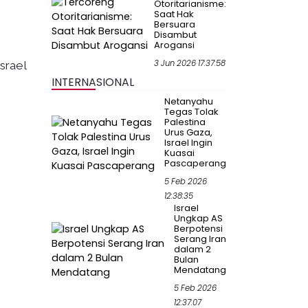
Otoritarianisme:
Saat Hak
Bersuara
Disambut
Arogansi
3 Jun 2026 17:37:58
srael
INTERNASIONAL
Netanyahu
Tegas Tolak
Palestina
Urus Gaza,
Israel Ingin
Kuasai
Pascaperang
5 Feb 2026
12:38:35
Israel
Ungkap AS
Berpotensi
Serang Iran
dalam 2
Bulan
Mendatang
5 Feb 2026
12:37:07