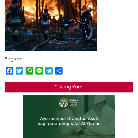
Bagikan
Facebook
Twitter
WhatsApp
Line
Telegram
Share
Dukung Kami