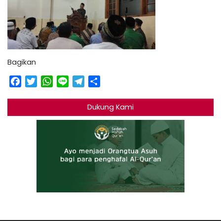
Bagikan
Facebook
Twitter
WhatsApp
Line
Telegram
Share
Dukung Kami